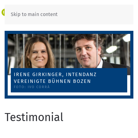
IT
DE
Skip to main content
IRENE GIRKINGER, INTENDANZ
VEREINIGTE BÜHNEN BOZEN
FOTO: IVO CORRÀ
Testimonial