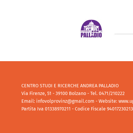
CENTRO STUDI E RICERCHE ANDREA PALLADIO
Via Firenze, 51 - 39100 Bolzano - Tel. 0471/210222
Email:
infovolprovinz@gmail.com
- Website:
www.up
Partita Iva 01338970211 - Codice Fiscale 94017230213