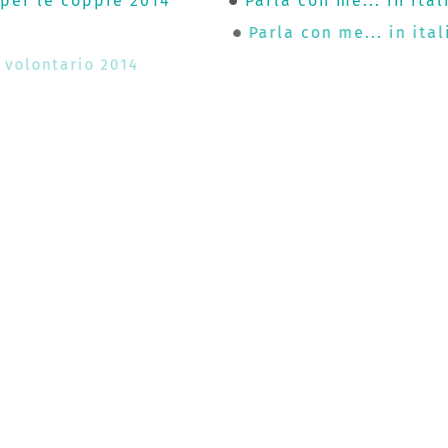
 per le coppie 2014
Parla con me... in ital
Parla con me... in ita
il volontario 2014
Decalogo Voluntariat 