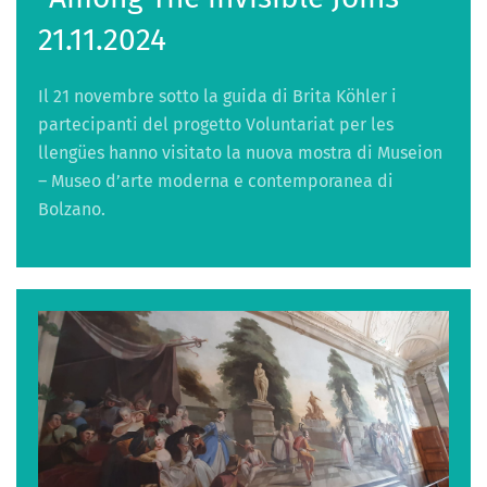
21.11.2024
Il 21 novembre sotto la guida di Brita Köhler i
partecipanti del progetto Voluntariat per les
llengües hanno visitato la nuova mostra di Museion
– Museo d’arte moderna e contemporanea di
Bolzano.