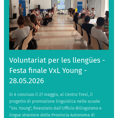
Voluntariat per les llengües -
Festa finale VxL Young -
28.05.2026
Si è concluso il 27 maggio, al Centro Trevi, il
progetto di promozione linguistica nelle scuole
“VxL Young”, finanziato dall’Ufficio Bilinguismo e
lingue straniere della Provincia Autonoma di