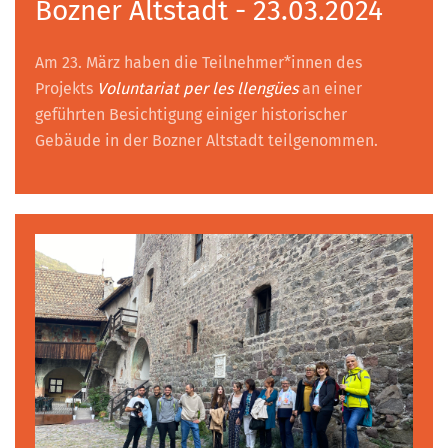
Bozner Altstadt - 23.03.2024
Am 23. März haben die Teilnehmer*innen des
Projekts
Voluntariat per les llengües
an einer
geführten Besichtigung einiger historischer
Gebäude in der Bozner Altstadt teilgenommen.