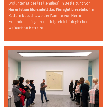
„Voluntariat per les llengües“ in Begleitung von
Herrn Julian Morandell
das
Weingut Lieselehof
in
Kaltern besucht, wo die Familie von Herrn
Morandell seit Jahren erfolgreich biologischen
Weinanbau betreibt.