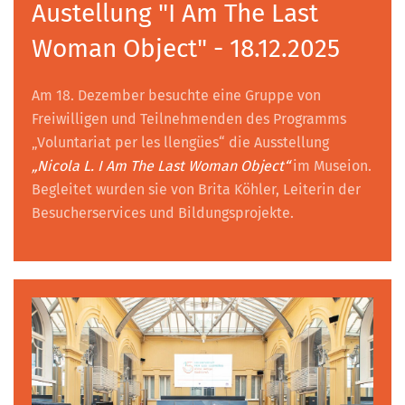
Austellung "I Am The Last
Woman Object" - 18.12.2025
Am 18. Dezember besuchte eine Gruppe von
Freiwilligen und Teilnehmenden des Programms
„Voluntariat per les llengües“ die Ausstellung
„Nicola L. I Am The Last Woman Object“
im Museion.
Begleitet wurden sie von Brita Köhler, Leiterin der
Besucherservices und Bildungsprojekte.