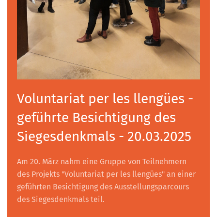
Voluntariat per les llengües -
geführte Besichtigung des
Siegesdenkmals - 20.03.2025
Am 20. März nahm eine Gruppe von Teilnehmern
des Projekts "Voluntariat per les llengües" an einer
geführten Besichtigung des Ausstellungsparcours
des Siegesdenkmals teil.