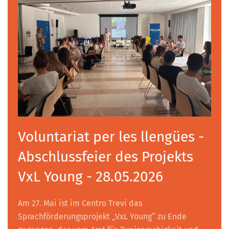
Voluntariat per les llengües -
Abschlussfeier des Projekts
VxL Young - 28.05.2026
Am 27. Mai ist im Centro Trevi das
Sprachförderungsprojekt „VxL Young“ zu Ende