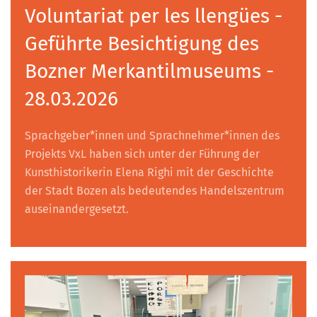
Voluntariat per les llengües -
Geführte Besichtigung des
Bozner Merkantilmuseums -
28.03.2026
Sprachgeber*innen und Sprachnehmer*innen des
Projekts VxL haben sich unter der Führung der
Kunsthistorikerin Elena Righi mit der Geschichte
der Stadt Bozen als bedeutendes Handelszentrum
auseinandergesetzt.