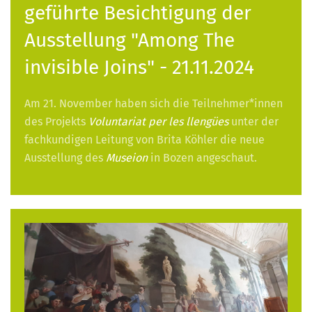
geführte Besichtigung der
Ausstellung "Among The
invisible Joins" - 21.11.2024
Am 21. November haben sich die Teilnehmer*innen
des Projekts
Voluntariat per les llengües
unter der
fachkundigen Leitung von Brita Köhler die neue
Ausstellung des
Museion
in Bozen angeschaut.