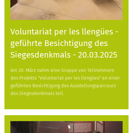
Voluntariat per les llengües -
geführte Besichtigung des
Siegesdenkmals - 20.03.2025
Am 20. März nahm eine Gruppe von Teilnehmern
des Projekts "Voluntariat per les llengües" an einer
geführten Besichtigung des Ausstellungsparcours
des Siegesdenkmals teil.