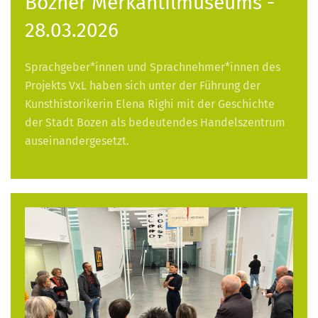
Bozner Merkantilmuseums -
28.03.2026
Sprachgeber*innen und Sprachnehmer*innen des
Projekts VxL haben sich unter der Führung der
Kunsthistorikerin Elena Righi mit der Geschichte
der Stadt Bozen als bedeutendes Handelszentrum
auseinandergesetzt.