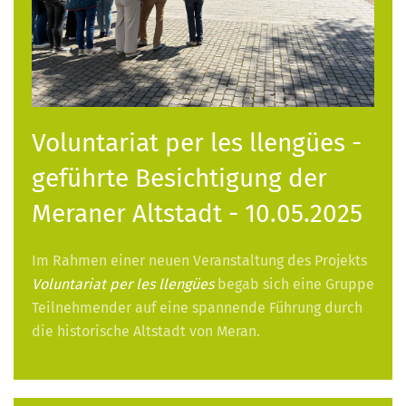
Voluntariat per les llengües -
geführte Besichtigung der
Meraner Altstadt - 10.05.2025
Im Rahmen einer neuen Veranstaltung des Projekts
Voluntariat per les llengües
begab sich eine Gruppe
Teilnehmender auf eine spannende Führung durch
die historische Altstadt von Meran.