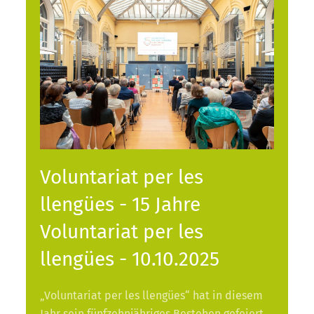
Voluntariat per les
llengües - 15 Jahre
Voluntariat per les
llengües - 10.10.2025
„Voluntariat per les llengües“ hat in diesem
Jahr sein fünfzehnjähriges Bestehen gefeiert.