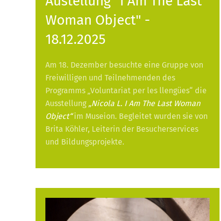
Austellung "I Am The Last
Woman Object" -
18.12.2025
Am 18. Dezember besuchte eine Gruppe von
Freiwilligen und Teilnehmenden des
Programms „Voluntariat per les llengües“ die
Ausstellung
„Nicola L. I Am The Last Woman
Object“
im Museion. Begleitet wurden sie von
Brita Köhler, Leiterin der Besucherservices
und Bildungsprojekte.