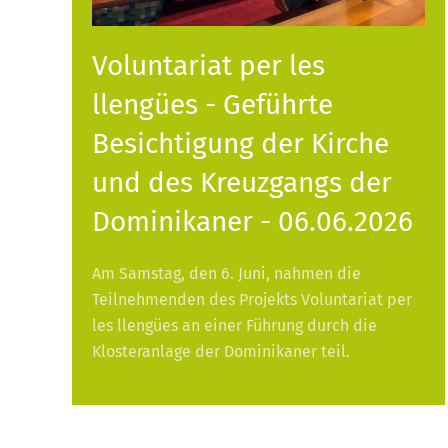
Voluntariat per les
llengües - Geführte
Besichtigung der Kirche
und des Kreuzgangs der
Dominikaner - 06.06.2026
Am Samstag, den 6. Juni, nahmen die
Teilnehmenden des Projekts Voluntariat per
les llengües an einer Führung durch die
Klosteranlage der Dominikaner teil.