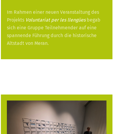
Im Rahmen einer neuen Veranstaltung des
Projekts
Voluntariat per les llengües
begab
sich eine Gruppe Teilnehmender auf eine
spannende Führung durch die historische
Altstadt von Meran.