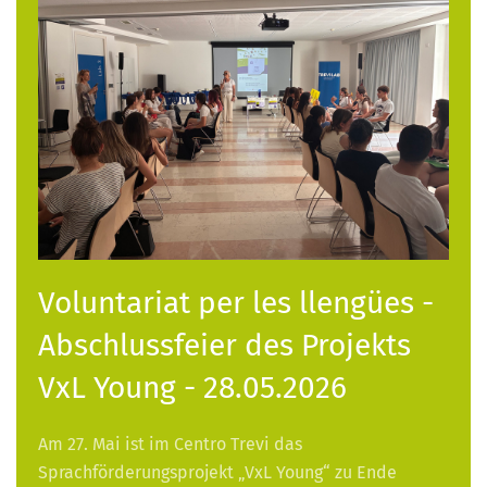
Voluntariat per les llengües -
Abschlussfeier des Projekts
VxL Young - 28.05.2026
Am 27. Mai ist im Centro Trevi das
Sprachförderungsprojekt „VxL Young“ zu Ende