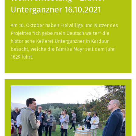
Unterganzner 16.10.2021
Am 16. Oktober haben Freiwillige und Nutzer des
Projektes "Ich gebe mein Deutsch weiter" die
historische Kellerei Unterganzner in Kardaun
besucht, welche die Familie Mayr seit dem Jahr
1629 führt.