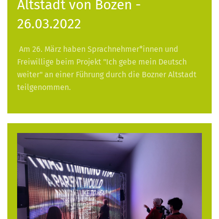
Altstadt von Bozen -
26.03.2022
Am 26. März haben Sprachnehmer*innen und
Freiwillige beim Projekt "Ich gebe mein Deutsch
weiter" an einer Führung durch die Bozner Altstadt
teilgenommen.