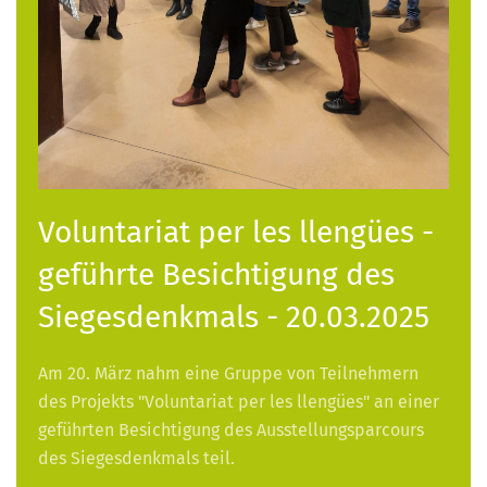
Voluntariat per les llengües -
geführte Besichtigung des
Siegesdenkmals - 20.03.2025
Am 20. März nahm eine Gruppe von Teilnehmern
des Projekts "Voluntariat per les llengües" an einer
geführten Besichtigung des Ausstellungsparcours
des Siegesdenkmals teil.