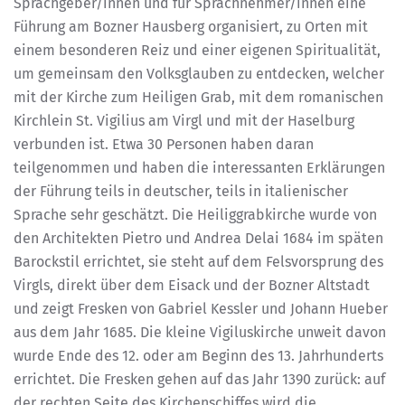
Sprachgeber/innen und für Sprachnehmer/innen eine
Führung am Bozner Hausberg organisiert, zu Orten mit
einem besonderen Reiz und einer eigenen Spiritualität,
um gemeinsam den Volksglauben zu entdecken, welcher
mit der Kirche zum Heiligen Grab, mit dem romanischen
Kirchlein St. Vigilius am Virgl und mit der Haselburg
verbunden ist. Etwa 30 Personen haben daran
teilgenommen und haben die interessanten Erklärungen
der Führung teils in deutscher, teils in italienischer
Sprache sehr geschätzt. Die Heiliggrabkirche wurde von
den Architekten Pietro und Andrea Delai 1684 im späten
Barockstil errichtet, sie steht auf dem Felsvorsprung des
Virgls, direkt über dem Eisack und der Bozner Altstadt
und zeigt Fresken von Gabriel Kessler und Johann Hueber
aus dem Jahr 1685. Die kleine Vigiluskirche unweit davon
wurde Ende des 12. oder am Beginn des 13. Jahrhunderts
errichtet. Die Fresken gehen auf das Jahr 1390 zurück: auf
der rechten Seite des Kirchenschiffes wird die