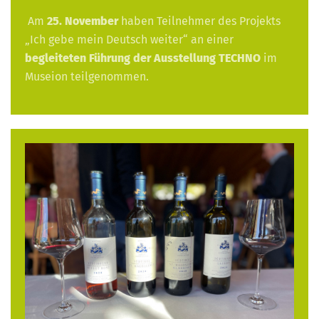
Am
25. November
haben Teilnehmer des Projekts
„Ich gebe mein Deutsch weiter“ an einer
begleiteten Führung der Ausstellung TECHNO
im
Museion teilgenommen.