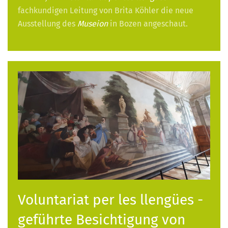
fachkundigen Leitung von Brita Köhler die neue
Ausstellung des
Museion
in Bozen angeschaut.
Voluntariat per les llengües -
geführte Besichtigung von