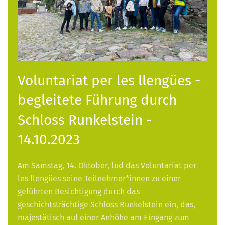
Voluntariat per les llengües -
begleitete Führung durch
Schloss Runkelstein -
14.10.2023
Am Samstag, 14. Oktober, lud das Voluntariat per
les llengües seine Teilnehmer*innen zu einer
geführten Besichtigung durch das
geschichtsträchtige Schloss Runkelstein ein, das,
majestätisch auf einer Anhöhe am Eingang zum