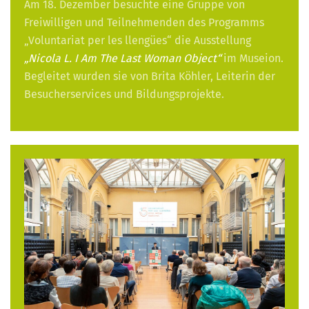
Am 18. Dezember besuchte eine Gruppe von
Freiwilligen und Teilnehmenden des Programms
„Voluntariat per les llengües“ die Ausstellung
„Nicola L. I Am The Last Woman Object“
im Museion.
Begleitet wurden sie von Brita Köhler, Leiterin der
Besucherservices und Bildungsprojekte.