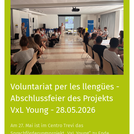
Voluntariat per les llengües -
Abschlussfeier des Projekts
VxL Young - 28.05.2026
Am 27. Mai ist im Centro Trevi das
Sprachförderungsprojekt „VxL Young“ zu Ende