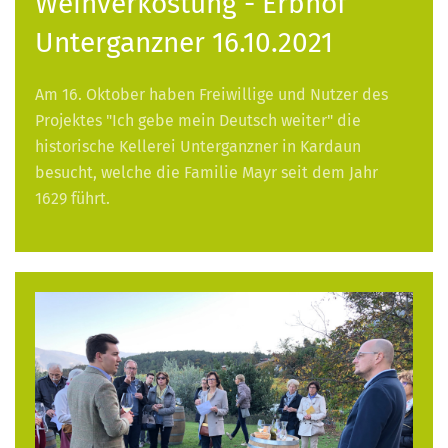
Weinverkostung - Erbhof
Unterganzner 16.10.2021
Am 16. Oktober haben Freiwillige und Nutzer des
Projektes "Ich gebe mein Deutsch weiter" die
historische Kellerei Unterganzner in Kardaun
besucht, welche die Familie Mayr seit dem Jahr
1629 führt.