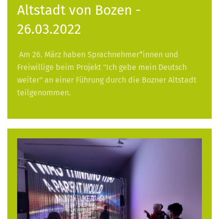
Altstadt von Bozen -
26.03.2022
Am 26. März haben Sprachnehmer*innen und
Freiwillige beim Projekt "Ich gebe mein Deutsch
weiter" an einer Führung durch die Bozner Altstadt
teilgenommen.