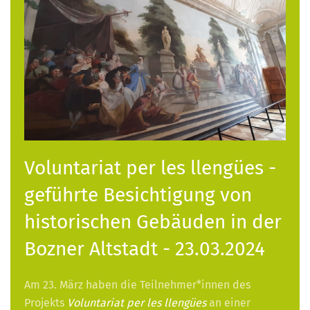
Voluntariat per les llengües -
geführte Besichtigung von
historischen Gebäuden in der
Bozner Altstadt - 23.03.2024
Am 23. März haben die Teilnehmer*innen des
Projekts
Voluntariat per les llengües
an einer