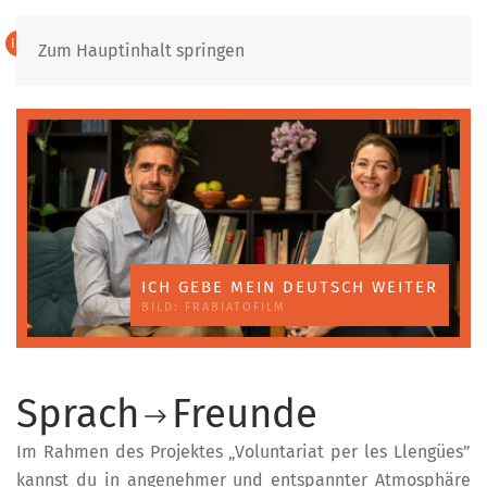
IT
DE
Zum Hauptinhalt springen
ICH GEBE MEIN DEUTSCH WEITER
BILD: FRABIATOFILM
Sprach
Freunde
Im Rahmen des Projektes „Voluntariat per les Llengües”
kannst du in angenehmer und entspannter Atmosphäre