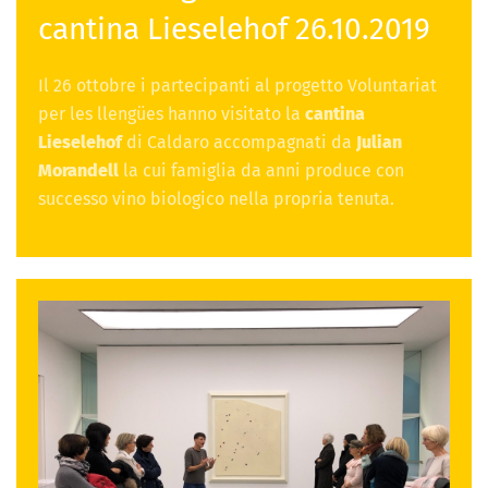
cantina Lieselehof 26.10.2019
Il 26 ottobre i partecipanti al progetto Voluntariat
per les llengües hanno visitato la
cantina
Lieselehof
di Caldaro accompagnati da
Julian
Morandell
la cui famiglia da anni produce con
successo vino biologico nella propria tenuta.