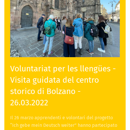
Voluntariat per les llengües -
Visita guidata del centro
storico di Bolzano -
26.03.2022
Il 26 marzo apprendenti e volontari del progetto
“Ich gebe mein Deutsch weiter” hanno partecipato