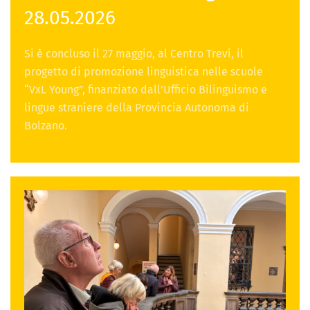
28.05.2026
Si è concluso il 27 maggio, al Centro Trevi, il
progetto di promozione linguistica nelle scuole
“VxL Young”, finanziato dall’Ufficio Bilinguismo e
lingue straniere della Provincia Autonoma di
Bolzano.