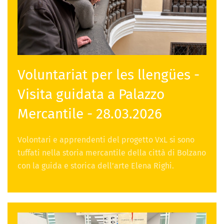
Voluntariat per les llengües -
Visita guidata a Palazzo
Mercantile - 28.03.2026
Volontari e apprendenti del progetto VxL si sono
tuffati nella storia mercantile della città di Bolzano
con la guida e storica dell’arte Elena Righi.