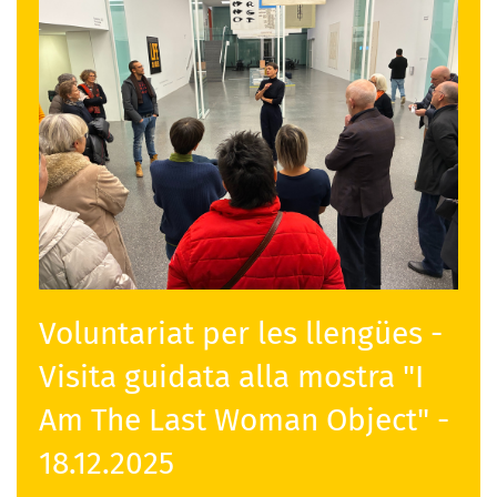
Voluntariat per les llengües -
Visita guidata alla mostra "I
Am The Last Woman Object" -
18.12.2025