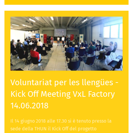
Voluntariat per les llengües -
Kick Off Meeting VxL Factory
14.06.2018
Il 14 giugno 2018 alle 17.30 si è tenuto presso la
sede della THUN il Kick Off del progetto