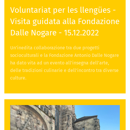
Voluntariat per les llengües -
Visita guidata alla Fondazione
Dalle Nogare - 15.12.2022
Un’inedita collaborazione tra due progetti
socioculturali e la Fondazione Antonio Dalle Nogare
ha dato vita ad un evento all’insegna dell’arte,
delle tradizioni culinarie e dell’incontro tra diverse
culture.