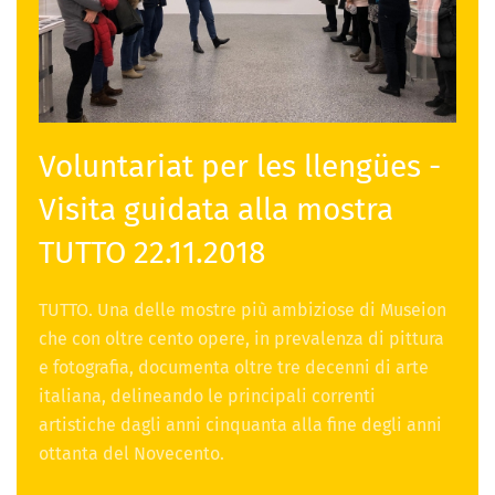
Voluntariat per les llengües -
Visita guidata alla mostra
TUTTO 22.11.2018
TUTTO. Una delle mostre più ambiziose di Museion
che con oltre cento opere, in prevalenza di pittura
e fotografia, documenta oltre tre decenni di arte
italiana, delineando le principali correnti
artistiche dagli anni cinquanta alla fine degli anni
ottanta del Novecento.