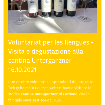
Voluntariat per les llengües -
Visita e degustazione alla
cantina Unterganzner
16.10.2021
Il 16 ottobre volontari e apprendenti del progetto
“Ich gebe mein Deutsch weiter” hanno visitato la
storica
cantina Unterganzner di Cardano
, che la
famiglia Mayr gestisce dal 1629.