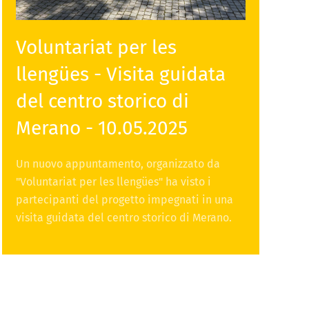
Voluntariat per les
llengües - Visita guidata
del centro storico di
Merano - 10.05.2025
Un nuovo appuntamento, organizzato da
"Voluntariat per les llengües" ha visto i
partecipanti del progetto impegnati in una
visita guidata del centro storico di Merano.