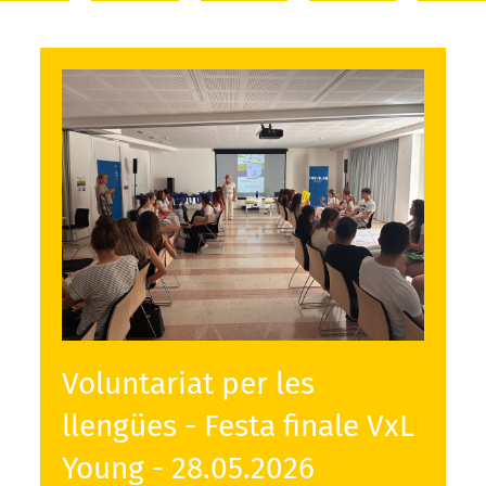
Voluntariat per les
llengües - Festa finale VxL
Young - 28.05.2026