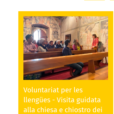
Voluntariat per les
llengües - Visita guidata
alla chiesa e chiostro dei