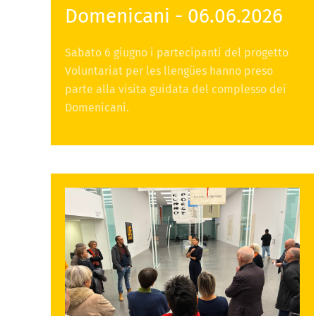
Domenicani - 06.06.2026
Sabato 6 giugno i partecipanti del progetto
Voluntariat per les llengües hanno preso
parte alla visita guidata del complesso dei
Domenicani.