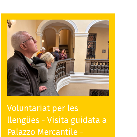
Voluntariat per les
llengües - Visita guidata a
Palazzo Mercantile -