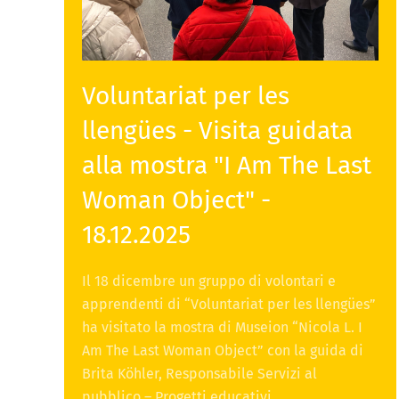
Voluntariat per les
llengües - Visita guidata
alla mostra "I Am The Last
Woman Object" -
18.12.2025
Il 18 dicembre un gruppo di volontari e
apprendenti di “Voluntariat per les llengües”
ha visitato la mostra di Museion “Nicola L. I
Am The Last Woman Object” con la guida di
Brita Köhler, Responsabile Servizi al
pubblico – Progetti educativi.