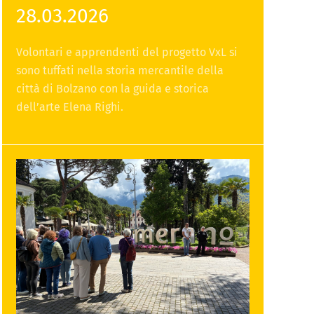
28.03.2026
Volontari e apprendenti del progetto VxL si
sono tuffati nella storia mercantile della
città di Bolzano con la guida e storica
dell’arte Elena Righi.