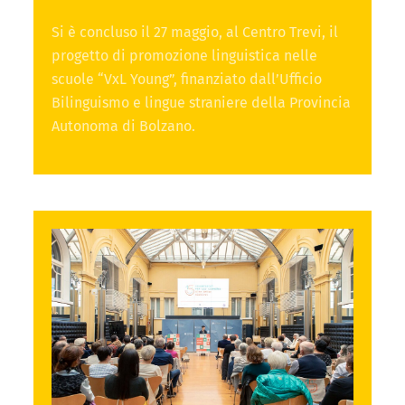
Si è concluso il 27 maggio, al Centro Trevi, il
progetto di promozione linguistica nelle
scuole “VxL Young”, finanziato dall’Ufficio
Bilinguismo e lingue straniere della Provincia
Autonoma di Bolzano.