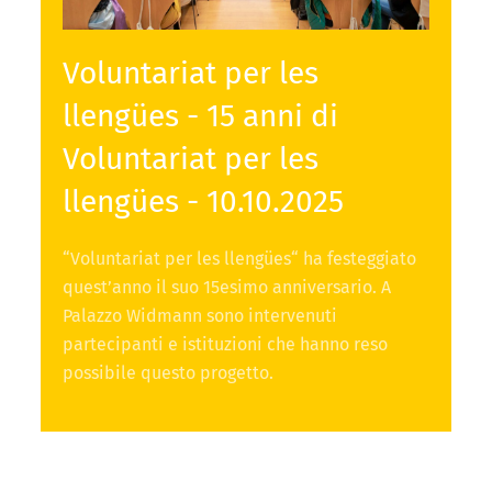
Voluntariat per les
llengües - 15 anni di
Voluntariat per les
llengües - 10.10.2025
“Voluntariat per les llengües“ ha festeggiato
quest’anno il suo 15esimo anniversario. A
Palazzo Widmann sono intervenuti
partecipanti e istituzioni che hanno reso
possibile questo progetto.