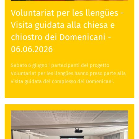
Voluntariat per les llengües -
Visita guidata alla chiesa e
chiostro dei Domenicani -
06.06.2026
Sabato 6 giugno i partecipanti del progetto
Voluntariat per les llengües hanno preso parte alla
visita guidata del complesso dei Domenicani.