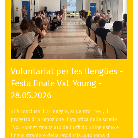
Voluntariat per les llengües -
Festa finale VxL Young -
28.05.2026
Si è concluso il 27 maggio, al Centro Trevi, il
progetto di promozione linguistica nelle scuole
“VxL Young”, finanziato dall’Ufficio Bilinguismo e
lingue straniere della Provincia Autonoma di