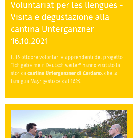
Voluntariat per les llengües -
Visita e degustazione alla
cantina Unterganzner
16.10.2021
Il 16 ottobre volontari e apprendenti del progetto
“Ich gebe mein Deutsch weiter” hanno visitato la
storica
cantina Unterganzner di Cardano
, che la
famiglia Mayr gestisce dal 1629.