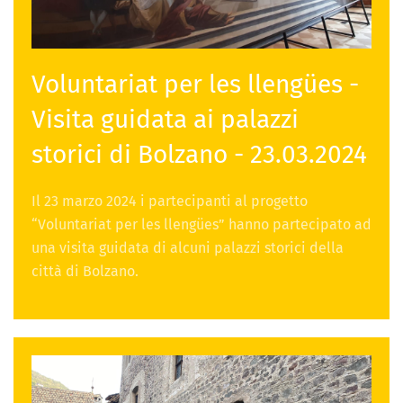
Voluntariat per les llengües -
Visita guidata ai palazzi
storici di Bolzano - 23.03.2024
Il 23 marzo 2024 i partecipanti al progetto
“Voluntariat per les llengües” hanno partecipato ad
una visita guidata di alcuni palazzi storici della
città di Bolzano.