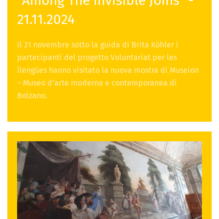
"Among The invisible Joins" -
21.11.2024
Il 21 novembre sotto la guida di Brita Köhler i
partecipanti del progetto Voluntariat per les
llengües hanno visitato la nuova mostra di Museion
– Museo d’arte moderna e contemporanea di
Bolzano.