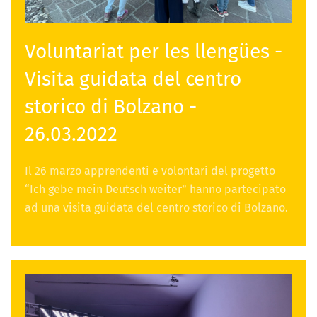
Voluntariat per les llengües -
Visita guidata del centro
storico di Bolzano -
26.03.2022
Il 26 marzo apprendenti e volontari del progetto
“Ich gebe mein Deutsch weiter” hanno partecipato
ad una visita guidata del centro storico di Bolzano.