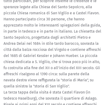
tutto particolari, per scoprire insieme le credenze e le
speranze legate alla Chiesa del Santo Sepolcro, alla
piccola Chiesa romanica di San Vigilio e a Castel Flavon.
Hanno partecipato circa 30 persone, che hanno
apprezzato molto le interessanti spiegazioni della guida,
in parte in tedesco e in parte in italiano. La chiesetta del
Santo Sepolcro, progettata dagli architetti Pietro e
Andrea Delai nel 1684 in stile tardo barocco, sovrasta la
città dalla balza rocciosa del Virgolo e contiene affreschi
del 1685 di Gabriel Kessler e Johann Hueber. La piccola
chiesa dedicata a S. Vigilio, che si trova poco più in alto,
fu costruita alla fine del XII o all'inizio del XIII secolo. Gli
affreschi risalgono al 1390 circa: sulla parete della
navata destra viene raffigurata la "storia di Maria", su
quella sinistra la "storia di San Vigilio".
La terza tappa della visita è stata Castel Flavon (in
tedesco Haselburg), che sovrasta il quartiere di Aslago.
Risale ai primi anni del XIII secolo e contiene affreschi