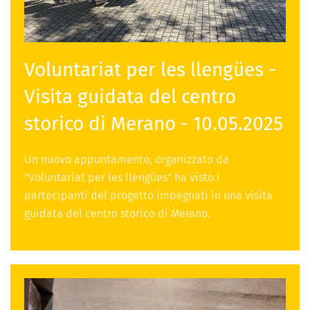
Voluntariat per les llengües -
Visita guidata del centro
storico di Merano - 10.05.2025
Un nuovo appuntamento, organizzato da
"Voluntariat per les llengües" ha visto i
partecipanti del progetto impegnati in una visita
guidata del centro storico di Merano.