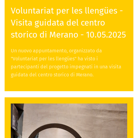
Voluntariat per les llengües -
Visita guidata del centro
storico di Merano - 10.05.2025
Un nuovo appuntamento, organizzato da
"Voluntariat per les llengües" ha visto i
partecipanti del progetto impegnati in una visita
guidata del centro storico di Merano.