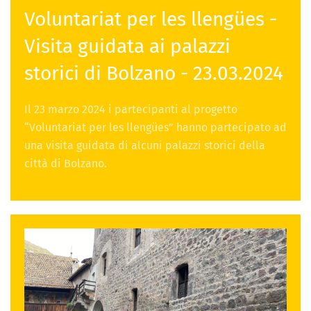
Voluntariat per les llengües -
Visita guidata ai palazzi
storici di Bolzano - 23.03.2024
Il 23 marzo 2024 i partecipanti al progetto
“Voluntariat per les llengües” hanno partecipato ad
una visita guidata di alcuni palazzi storici della
città di Bolzano.