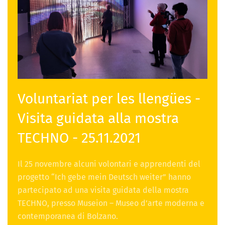
Voluntariat per les llengües -
Visita guidata alla mostra
TECHNO - 25.11.2021
Il 25 novembre alcuni volontari e apprendenti del
progetto “Ich gebe mein Deutsch weiter” hanno
partecipato ad una visita guidata della mostra
TECHNO, presso Museion – Museo d’arte moderna e
contemporanea di Bolzano.