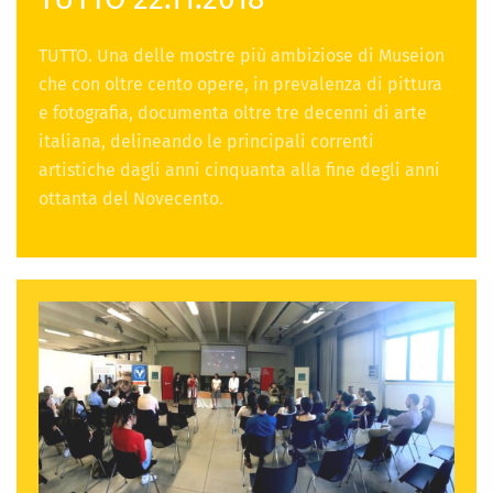
TUTTO. Una delle mostre più ambiziose di Museion
che con oltre cento opere, in prevalenza di pittura
e fotografia, documenta oltre tre decenni di arte
italiana, delineando le principali correnti
artistiche dagli anni cinquanta alla fine degli anni
ottanta del Novecento.