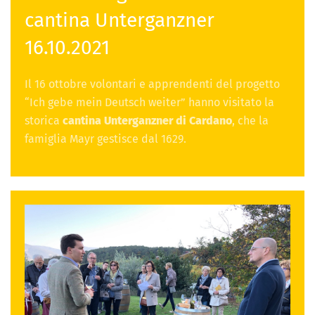
cantina Unterganzner
16.10.2021
Il 16 ottobre volontari e apprendenti del progetto
“Ich gebe mein Deutsch weiter” hanno visitato la
storica
cantina Unterganzner di Cardano
, che la
famiglia Mayr gestisce dal 1629.