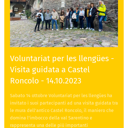
Voluntariat per les llengües -
Visita guidata a Castel
Roncolo - 14.10.2023
Sabato 14 ottobre Voluntariat per les llengües ha
invitato i suoi partecipanti ad una visita guidata tra
le mura dell’antico Castel Roncolo, il maniero che
domina l’imbocco della val Sarentino e
rappresenta una delle più importanti