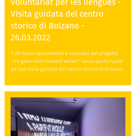
Voluntariat per les llengües -
Visita guidata del centro
storico di Bolzano -
26.03.2022
Il 26 marzo apprendenti e volontari del progetto
“Ich gebe mein Deutsch weiter” hanno partecipato
ad una visita guidata del centro storico di Bolzano.