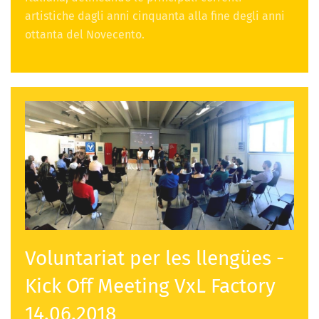
artistiche dagli anni cinquanta alla fine degli anni
ottanta del Novecento.
Voluntariat per les llengües -
Kick Off Meeting VxL Factory
14.06.2018