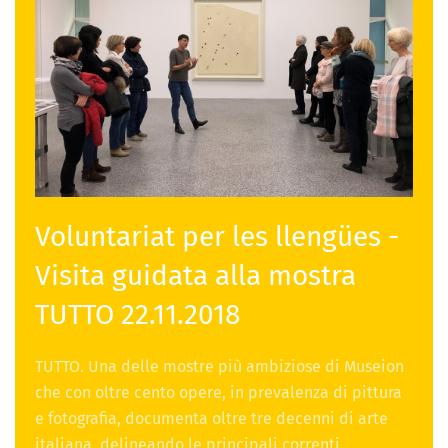
Voluntariat per les llengües -
Visita guidata alla mostra
TUTTO 22.11.2018
TUTTO. Una delle mostre più ambiziose di Museion
che con oltre cento opere, in prevalenza di pittura
e fotografia, documenta oltre tre decenni di arte
italiana, delineando le principali correnti