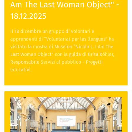
Am The Last Woman Object" -
18.12.2025
Il 18 dicembre un gruppo di volontari e
apprendenti di “Voluntariat per les llengües” ha
visitato la mostra di Museion “Nicola L. I Am The
Last Woman Object” con la guida di Brita Köhler,
Responsabile Servizi al pubblico – Progetti
educativi.