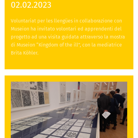
02.02.2023
Voluntariat per les llengües in collaborazione con
Museion ha invitato volontari ed apprendenti del
progetto ad una visita guidata attraverso la mostra
di Museion “Kingdom of the ill”, con la mediatrice
Brita Köhler.