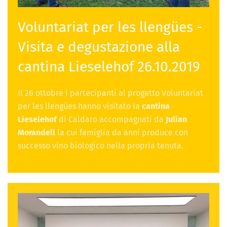
Voluntariat per les llengües -
Visita e degustazione alla
cantina Lieselehof 26.10.2019
Il 26 ottobre i partecipanti al progetto Voluntariat
per les llengües hanno visitato la
cantina
Lieselehof
di Caldaro accompagnati da
Julian
Morandell
la cui famiglia da anni produce con
successo vino biologico nella propria tenuta.