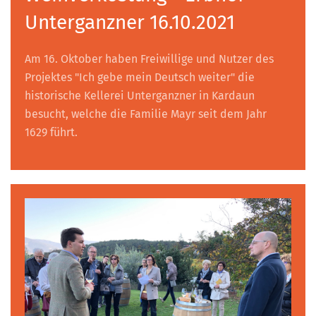
Unterganzner 16.10.2021
Am 16. Oktober haben Freiwillige und Nutzer des
Projektes "Ich gebe mein Deutsch weiter" die
historische Kellerei Unterganzner in Kardaun
besucht, welche die Familie Mayr seit dem Jahr
1629 führt.