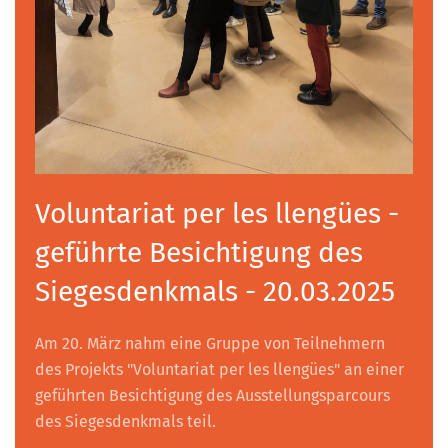
Voluntariat per les llengües -
geführte Besichtigung des
Siegesdenkmals - 20.03.2025
Am 20. März nahm eine Gruppe von Teilnehmern
des Projekts "Voluntariat per les llengües" an einer
geführten Besichtigung des Ausstellungsparcours
des Siegesdenkmals teil.