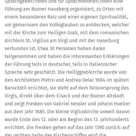
Sprachgeber/innen und für Sprachnehmer/innen eine
Führung am Bozner Hausberg organisiert, zu Orten mit
einem besonderen Reiz und einer eigenen Spiritualität,
um gemeinsam den Volksglauben zu entdecken, welcher
mit der Kirche zum Heiligen Grab, mit dem romanischen
Kirchlein St. Vigilius am Virgl und mit der Haselburg
verbunden ist. Etwa 30 Personen haben daran
teilgenommen und haben die interessanten Erklärungen
der Führung teils in deutscher, teils in italienischer
Sprache sehr geschätzt. Die Heiliggrabkirche wurde von
den Architekten Pietro und Andrea Delai 1684 im späten
Barockstil errichtet, sie steht auf dem Felsvorsprung des
Virgls, direkt über dem Eisack und der Bozner Altstadt
und zeigt Fresken von Gabriel Kessler und Johann Hueber
aus dem Jahr 1685. Die kleine Vigiluskirche unweit davon
wurde Ende des 12. oder am Beginn des 13. Jahrhunderts
errichtet. Die Fresken gehen auf das Jahr 1390 zurück: auf
der rechten Seite des Kirchenschiffes wird die