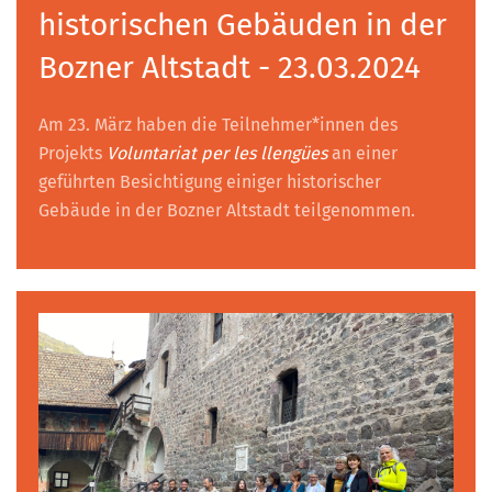
historischen Gebäuden in der
Bozner Altstadt - 23.03.2024
Am 23. März haben die Teilnehmer*innen des
Projekts
Voluntariat per les llengües
an einer
geführten Besichtigung einiger historischer
Gebäude in der Bozner Altstadt teilgenommen.