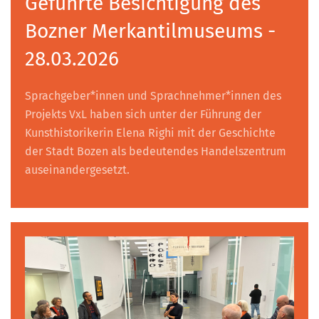
Geführte Besichtigung des
Bozner Merkantilmuseums -
28.03.2026
Sprachgeber*innen und Sprachnehmer*innen des
Projekts VxL haben sich unter der Führung der
Kunsthistorikerin Elena Righi mit der Geschichte
der Stadt Bozen als bedeutendes Handelszentrum
auseinandergesetzt.