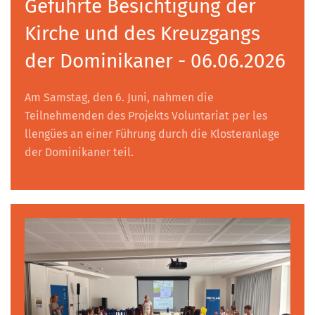
Geführte Besichtigung der
Kirche und des Kreuzgangs
der Dominikaner - 06.06.2026
Am Samstag, den 6. Juni, nahmen die
Teilnehmenden des Projekts Voluntariat per les
llengües an einer Führung durch die Klosteranlage
der Dominikaner teil.