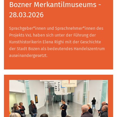
Bozner Merkantilmuseums -
28.03.2026
Sprachgeber*innen und Sprachnehmer*innen des
Projekts VxL haben sich unter der Führung der
Kunsthistorikerin Elena Righi mit der Geschichte
der Stadt Bozen als bedeutendes Handelszentrum
auseinandergesetzt.