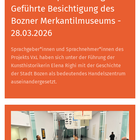
Geführte Besichtigung des
Bozner Merkantilmuseums -
28.03.2026
Sprachgeber*innen und Sprachnehmer*innen des
Projekts VxL haben sich unter der Führung der
Kunsthistorikerin Elena Righi mit der Geschichte
der Stadt Bozen als bedeutendes Handelszentrum
auseinandergesetzt.