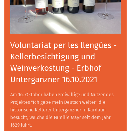
Voluntariat per les llengües -
Kellerbesichtigung und
Weinverkostung - Erbhof
Unterganzner 16.10.2021
Am 16. Oktober haben Freiwillige und Nutzer des
Projektes "Ich gebe mein Deutsch weiter" die
historische Kellerei Unterganzner in Kardaun
besucht, welche die Familie Mayr seit dem Jahr
1629 führt.