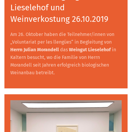
Lieselehof und
Weinverkostung 26.10.2019
Am 26. Oktober haben die Teilnehmer/innen von
„Voluntariat per les llengües“ in Begleitung von
Herrn Julian Morandell
das
Weingut Lieselehof
in
Kaltern besucht, wo die Familie von Herrn
Morandell seit Jahren erfolgreich biologischen
Weinanbau betreibt.