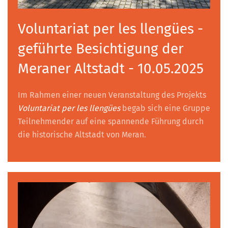
Voluntariat per les llengües -
geführte Besichtigung der
Meraner Altstadt - 10.05.2025
Im Rahmen einer neuen Veranstaltung des Projekts
Voluntariat per les llengües
begab sich eine Gruppe
Teilnehmender auf eine spannende Führung durch
die historische Altstadt von Meran.