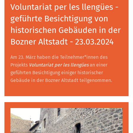
Voluntariat per les llengües -
geführte Besichtigung von
historischen Gebäuden in der
Bozner Altstadt - 23.03.2024
Am 23. März haben die Teilnehmer*innen des
Projekts
Voluntariat per les llengües
an einer
geführten Besichtigung einiger historischer
Gebäude in der Bozner Altstadt teilgenommen.