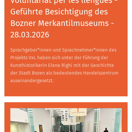
Voluntariat per les llengües -
Geführte Besichtigung des
Bozner Merkantilmuseums -
28.03.2026
Sprachgeber*innen und Sprachnehmer*innen des
Projekts VxL haben sich unter der Führung der
Kunsthistorikerin Elena Righi mit der Geschichte
der Stadt Bozen als bedeutendes Handelszentrum
auseinandergesetzt.