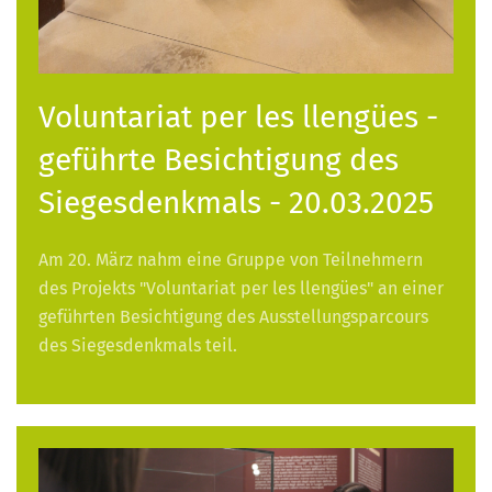
Voluntariat per les llengües -
geführte Besichtigung des
Siegesdenkmals - 20.03.2025
Am 20. März nahm eine Gruppe von Teilnehmern
des Projekts "Voluntariat per les llengües" an einer
geführten Besichtigung des Ausstellungsparcours
des Siegesdenkmals teil.