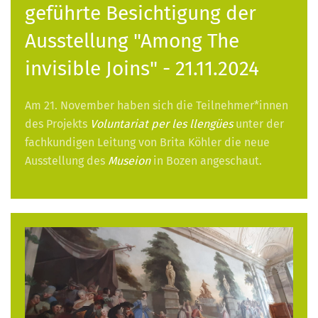
geführte Besichtigung der
Ausstellung "Among The
invisible Joins" - 21.11.2024
Am 21. November haben sich die Teilnehmer*innen
des Projekts
Voluntariat per les llengües
unter der
fachkundigen Leitung von Brita Köhler die neue
Ausstellung des
Museion
in Bozen angeschaut.