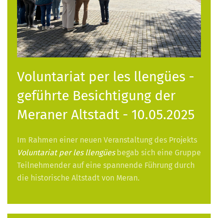
Voluntariat per les llengües -
geführte Besichtigung der
Meraner Altstadt - 10.05.2025
Im Rahmen einer neuen Veranstaltung des Projekts
Voluntariat per les llengües
begab sich eine Gruppe
Teilnehmender auf eine spannende Führung durch
die historische Altstadt von Meran.