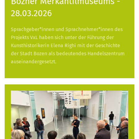
Bozner Merkantilmuseums -
28.03.2026
Sprachgeber*innen und Sprachnehmer*innen des
Projekts VxL haben sich unter der Führung der
Kunsthistorikerin Elena Righi mit der Geschichte
der Stadt Bozen als bedeutendes Handelszentrum
auseinandergesetzt.