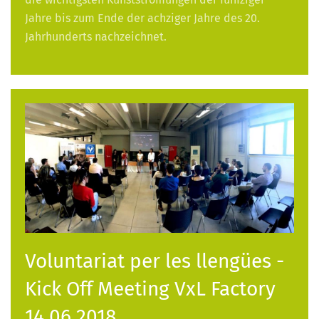
Jahre bis zum Ende der achziger Jahre des 20.
Jahrhunderts nachzeichnet.
Voluntariat per les llengües -
Kick Off Meeting VxL Factory
14.06.2018