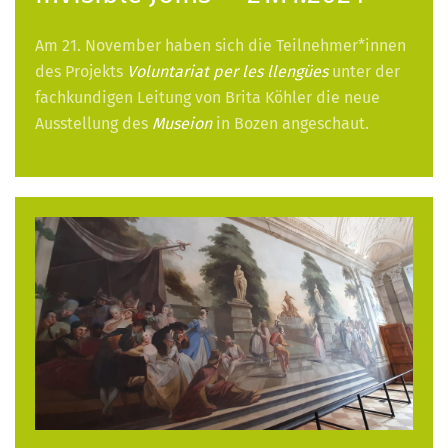
Am 21. November haben sich die Teilnehmer*innen
des Projekts
Voluntariat per les llengües
unter der
fachkundigen Leitung von Brita Köhler die neue
Ausstellung des
Museion
in Bozen angeschaut.