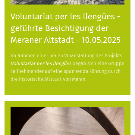
Voluntariat per les llengües -
geführte Besichtigung der
Meraner Altstadt - 10.05.2025
Im Rahmen einer neuen Veranstaltung des Projekts
Voluntariat per les llengües
begab sich eine Gruppe
Teilnehmender auf eine spannende Führung durch
die historische Altstadt von Meran.