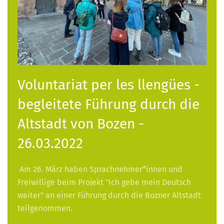
Voluntariat per les llengües -
begleitete Führung durch die
Altstadt von Bozen -
26.03.2022
Am 26. März haben Sprachnehmer*innen und
Freiwillige beim Projekt "Ich gebe mein Deutsch
weiter" an einer Führung durch die Bozner Altstadt
teilgenommen.