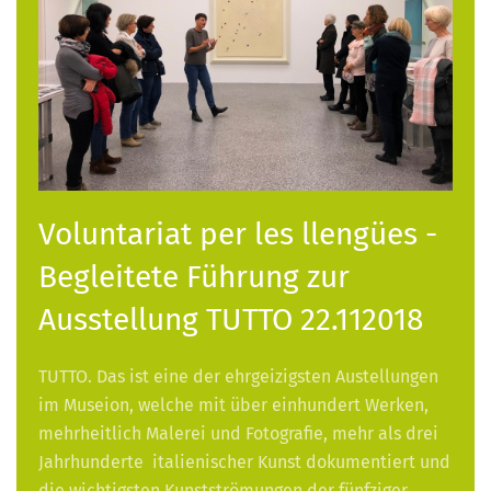
Voluntariat per les llengües -
Begleitete Führung zur
Ausstellung TUTTO 22.112018
TUTTO. Das ist eine der ehrgeizigsten Austellungen
im Museion, welche mit über einhundert Werken,
mehrheitlich Malerei und Fotografie, mehr als drei
Jahrhunderte italienischer Kunst dokumentiert und
die wichtigsten Kunstströmungen der fünfziger