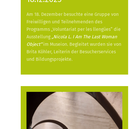
Am 18. Dezember besuchte eine Gruppe von
Freiwilligen und Teilnehmenden des
Programms „Voluntariat per les llengües“ die
Ausstellung
„Nicola L. I Am The Last Woman
Object“
im Museion. Begleitet wurden sie von
Brita Köhler, Leiterin der Besucherservices
und Bildungsprojekte.