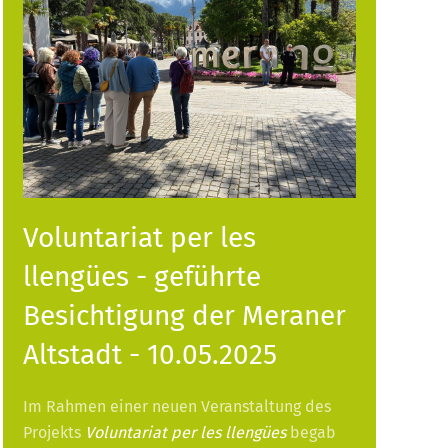
Voluntariat per les
llengües - geführte
Besichtigung der Meraner
Altstadt - 10.05.2025
Im Rahmen einer neuen Veranstaltung des
Projekts
Voluntariat per les llengües
begab