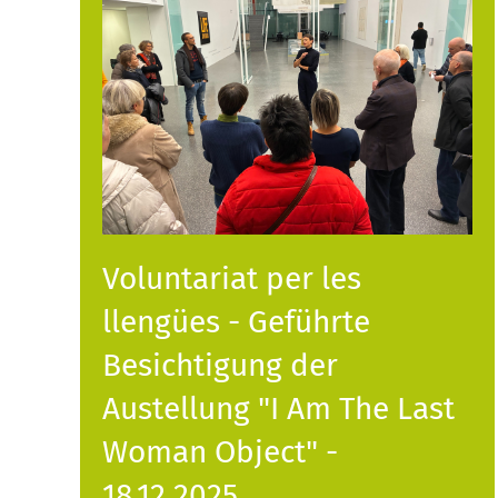
Voluntariat per les
llengües - Geführte
Besichtigung der
Austellung "I Am The Last
Woman Object" -
18.12.2025