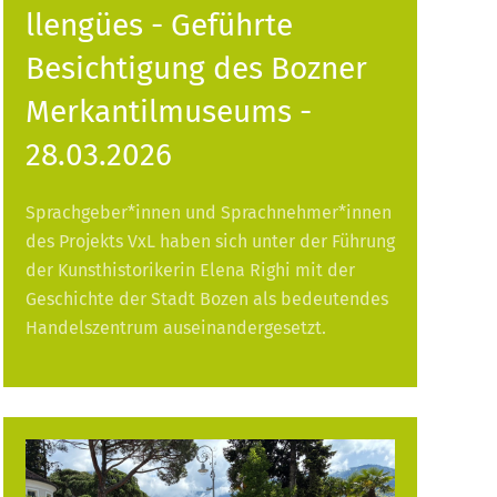
llengües - Geführte
Besichtigung des Bozner
Merkantilmuseums -
28.03.2026
Sprachgeber*innen und Sprachnehmer*innen
des Projekts VxL haben sich unter der Führung
der Kunsthistorikerin Elena Righi mit der
Geschichte der Stadt Bozen als bedeutendes
Handelszentrum auseinandergesetzt.