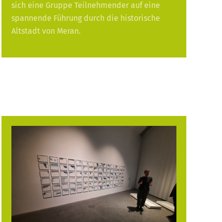
sich eine Gruppe Teilnehmender auf eine
spannende Führung durch die historische
Altstadt von Meran.