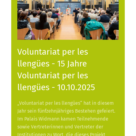
Voluntariat per les
llengües - 15 Jahre
Voluntariat per les
llengües - 10.10.2025
„Voluntariat per les llengües“ hat in diesem
Jahr sein fünfzehnjähriges Bestehen gefeiert.
Im Palais Widmann kamen Teilnehmende
sowie Vertreterinnen und Vertreter der
Institutionen zu Wort, die dieses Projekt