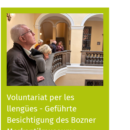
Voluntariat per les
llengües - Geführte
Besichtigung des Bozner