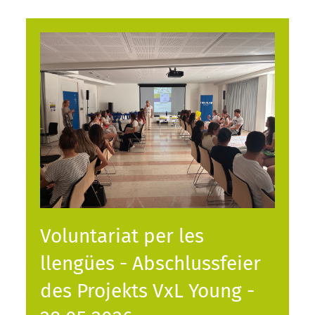
Voluntariat per les
llengües - Abschlussfeier
des Projekts VxL Young -